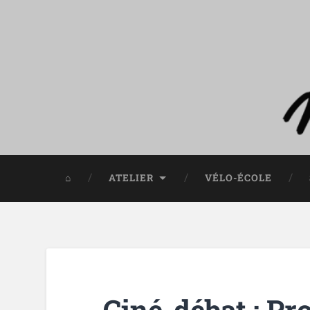
⌂
ATELIER
VÉLO-ÉCOLE
Ciné-débat : Pr